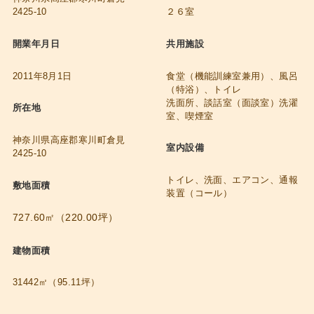
2425-10
２６室
開業年月日
共用施設
2011年8月1日
食堂（機能訓練室兼用）、風呂
（特浴）、トイレ
洗面所、談話室（面談室）洗濯
所在地
室、喫煙室
神奈川県高座郡寒川町倉見
室内設備
2425-10
トイレ、洗面、エアコン、通報
敷地面積
装置（コール）
727.60㎡（220.00坪）
建物面積
31442㎡（95.11坪）